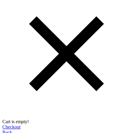
Cart is empty!
Checkout
Back