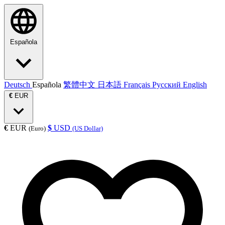
Española
Deutsch
Española
繁體中文
日本語
Français
Русский
English
€
EUR
€
EUR
$
USD
(Euro)
(US Dollar)