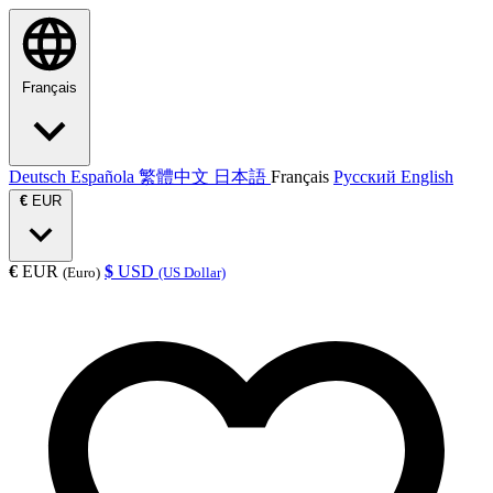
Français
Deutsch
Española
繁體中文
日本語
Français
Русский
English
€
EUR
€
EUR
$
USD
(Euro)
(US Dollar)