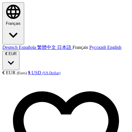
Français
Deutsch
Española
繁體中文
日本語
Français
Русский
English
€
EUR
€
EUR
$
USD
(Euro)
(US Dollar)