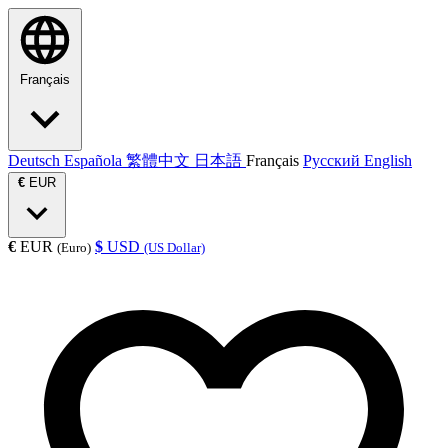
Français
Deutsch
Española
繁體中文
日本語
Français
Русский
English
€
EUR
€
EUR
$
USD
(Euro)
(US Dollar)