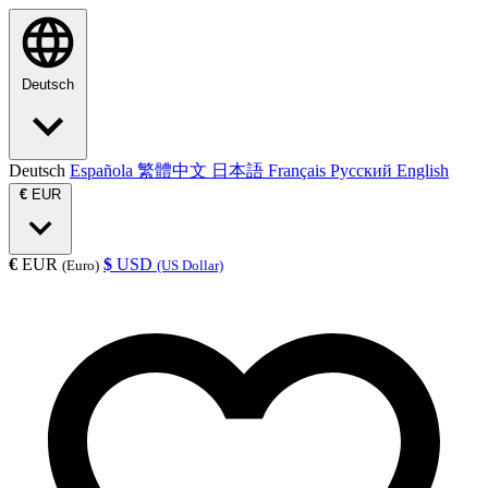
Deutsch
Deutsch
Española
繁體中文
日本語
Français
Русский
English
€
EUR
€
EUR
$
USD
(Euro)
(US Dollar)