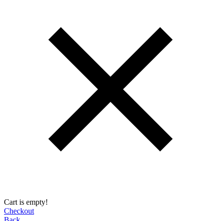
Cart is empty!
Checkout
Back