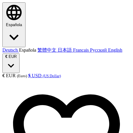
Española
Deutsch
Española
繁體中文
日本語
Français
Русский
English
€
EUR
€
EUR
$
USD
(Euro)
(US Dollar)