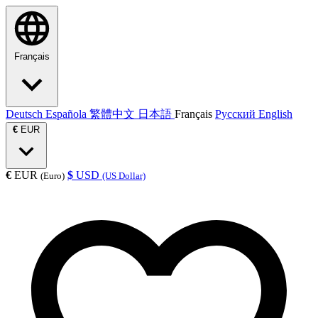
Français
Deutsch
Española
繁體中文
日本語
Français
Русский
English
€
EUR
€
EUR
$
USD
(Euro)
(US Dollar)