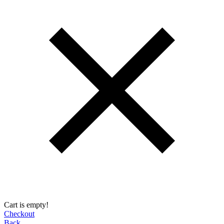
Cart is empty!
Checkout
Back