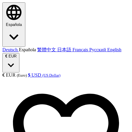
Española
Deutsch
Española
繁體中文
日本語
Français
Русский
English
€
EUR
€
EUR
$
USD
(Euro)
(US Dollar)