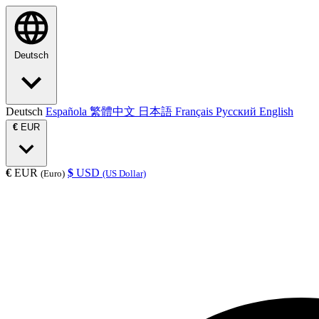
Deutsch
Deutsch
Española
繁體中文
日本語
Français
Русский
English
€
EUR
€
EUR
$
USD
(Euro)
(US Dollar)