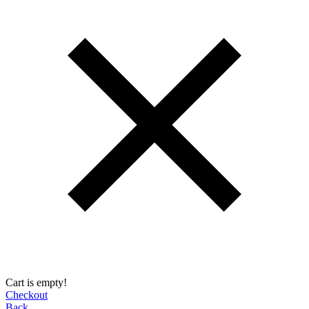
Cart is empty!
Checkout
Back