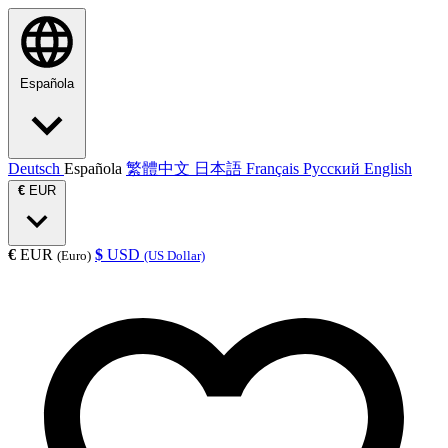
Española
Deutsch
Española
繁體中文
日本語
Français
Русский
English
€
EUR
€
EUR
$
USD
(Euro)
(US Dollar)