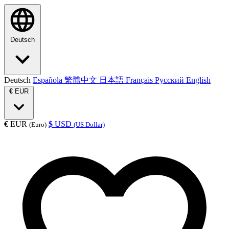
Deutsch
Deutsch
Española
繁體中文
日本語
Français
Русский
English
€
EUR
€
EUR
$
USD
(Euro)
(US Dollar)