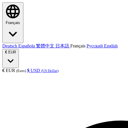
Français
Deutsch
Española
繁體中文
日本語
Français
Русский
English
€
EUR
€
EUR
$
USD
(Euro)
(US Dollar)