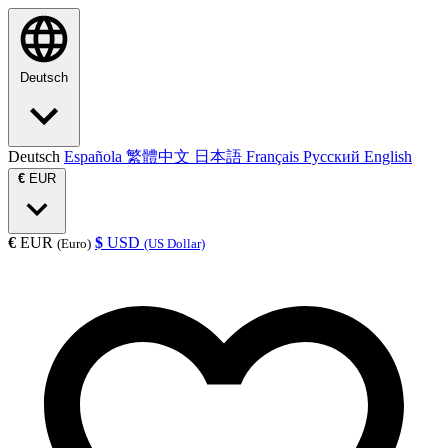
Deutsch
Deutsch
Española
繁體中文
日本語
Français
Русский
English
€
EUR
€
EUR
$
USD
(Euro)
(US Dollar)