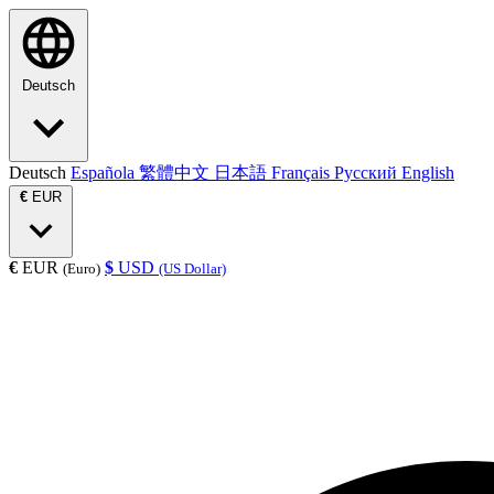
Deutsch
Deutsch
Española
繁體中文
日本語
Français
Русский
English
€
EUR
€
EUR
$
USD
(Euro)
(US Dollar)