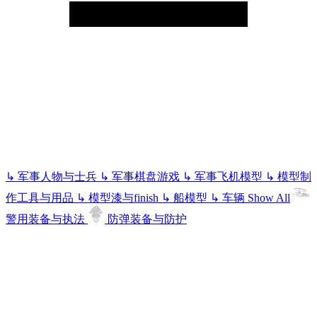
↳
军事人物与士兵
↳
军事棋盘游戏
↳
军事飞机模型
↳
模型制
作工具与用品
↳
模型漆与finish
↳
船模型
↳
车辆
Show All
警用装备与执法
防弹装备与防护