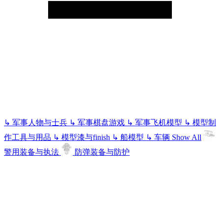
↳
军事人物与士兵
↳
军事棋盘游戏
↳
军事飞机模型
↳
模型制
作工具与用品
↳
模型漆与finish
↳
船模型
↳
车辆
Show All
警用装备与执法
防弹装备与防护