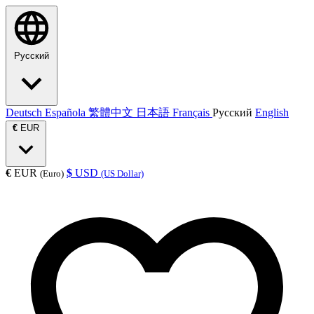
Русский
Deutsch
Española
繁體中文
日本語
Français
Русский
English
€
EUR
€
EUR
$
USD
(Euro)
(US Dollar)