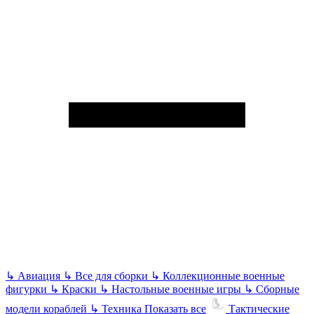
↳
Авиация
↳
Все для сборки
↳
Коллекционные военные
фигурки
↳
Краски
↳
Настольные военные игры
↳
Сборные
модели кораблей
↳
Техника
Показать все
Тактические