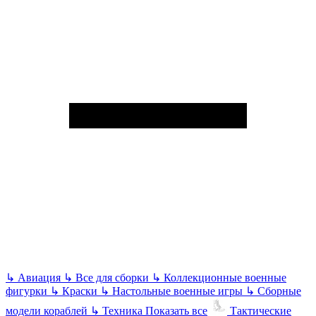
↳
Авиация
↳
Все для сборки
↳
Коллекционные военные
фигурки
↳
Краски
↳
Настольные военные игры
↳
Сборные
модели кораблей
↳
Техника
Показать все
Тактические