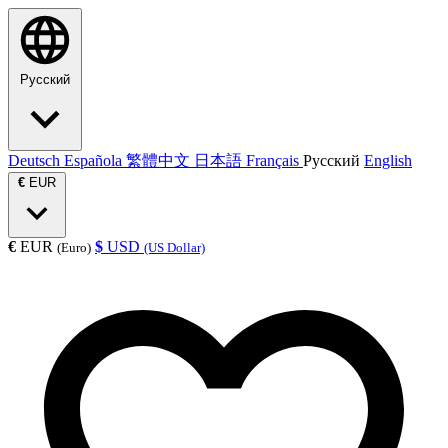
Русский
Deutsch
Española
繁體中文
日本語
Français
Русский
English
€
EUR
€
EUR
$
USD
(Euro)
(US Dollar)