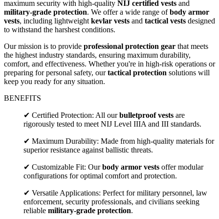
maximum security with high-quality
NIJ certified vests
and
military-grade protection
. We offer a wide range of
body armor
vests
, including lightweight
kevlar vests
and
tactical vests
designed
to withstand the harshest conditions.
Our mission is to provide
professional protection gear
that meets
the highest industry standards, ensuring maximum durability,
comfort, and effectiveness. Whether you're in high-risk operations or
preparing for personal safety, our
tactical protection
solutions will
keep you ready for any situation.
BENEFITS
✔ Certified Protection: All our
bulletproof vests
are
rigorously tested to meet NIJ Level IIIA and III standards.
✔ Maximum Durability: Made from high-quality materials for
superior resistance against ballistic threats.
✔ Customizable Fit: Our
body armor vests
offer modular
configurations for optimal comfort and protection.
✔ Versatile Applications: Perfect for military personnel, law
enforcement, security professionals, and civilians seeking
reliable
military-grade protection
.