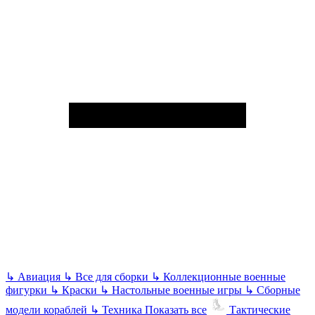
↳
Авиация
↳
Все для сборки
↳
Коллекционные военные
фигурки
↳
Краски
↳
Настольные военные игры
↳
Сборные
модели кораблей
↳
Техника
Показать все
Тактические