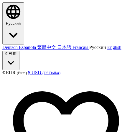
Русский
Deutsch
Española
繁體中文
日本語
Français
Русский
English
€
EUR
€
EUR
$
USD
(Euro)
(US Dollar)