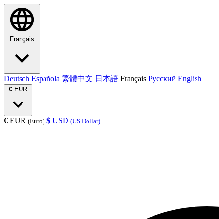
Français
Deutsch
Española
繁體中文
日本語
Français
Русский
English
€
EUR
€
EUR
$
USD
(Euro)
(US Dollar)