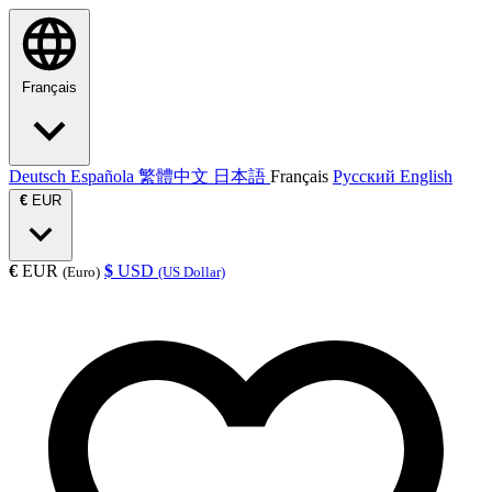
Français
Deutsch
Española
繁體中文
日本語
Français
Русский
English
€
EUR
€
EUR
$
USD
(Euro)
(US Dollar)