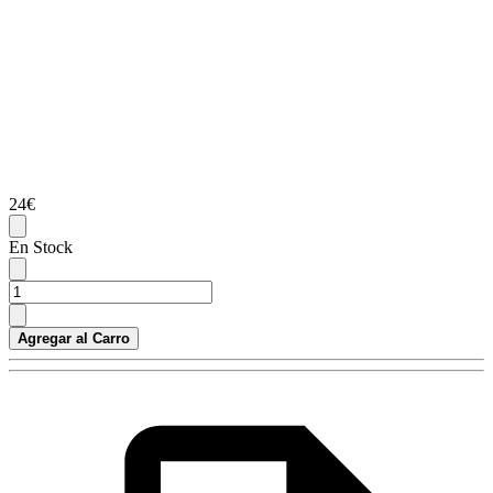
24€
En Stock
Agregar al Carro