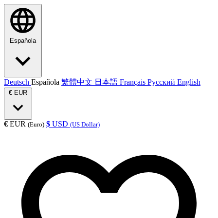
Española
Deutsch
Española
繁體中文
日本語
Français
Русский
English
€
EUR
€
EUR
$
USD
(Euro)
(US Dollar)