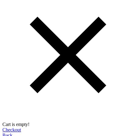
Cart is empty!
Checkout
Back