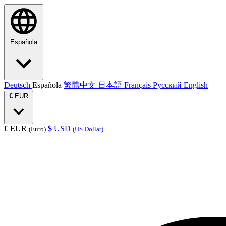
Española
Deutsch
Española
繁體中文
日本語
Français
Русский
English
€
EUR
€
EUR
$
USD
(Euro)
(US Dollar)