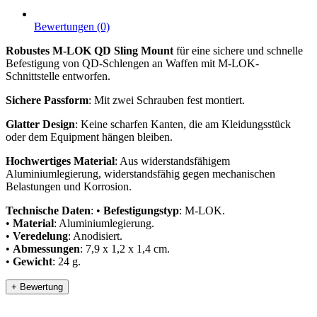
Bewertungen (0)
Robustes M-LOK QD Sling Mount
für eine sichere und schnelle
Befestigung von QD-Schlengen an Waffen mit M-LOK-
Schnittstelle entworfen.
Sichere Passform
: Mit zwei Schrauben fest montiert.
Glatter Design
: Keine scharfen Kanten, die am Kleidungsstück
oder dem Equipment hängen bleiben.
Hochwertiges Material
: Aus widerstandsfähigem
Aluminiumlegierung, widerstandsfähig gegen mechanischen
Belastungen und Korrosion.
Technische Daten
: •
Befestigungstyp
: M-LOK.
•
Material
: Aluminiumlegierung.
•
Veredelung
: Anodisiert.
•
Abmessungen
: 7,9 x 1,2 x 1,4 cm.
•
Gewicht
: 24 g.
+ Bewertung