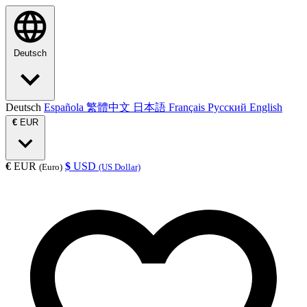
Deutsch
Deutsch
Española
繁體中文
日本語
Français
Русский
English
€
EUR
€
EUR
$
USD
(Euro)
(US Dollar)