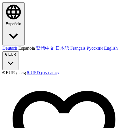
Española
Deutsch
Española
繁體中文
日本語
Français
Русский
English
€
EUR
€
EUR
$
USD
(Euro)
(US Dollar)