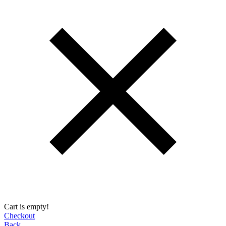
Cart is empty!
Checkout
Back