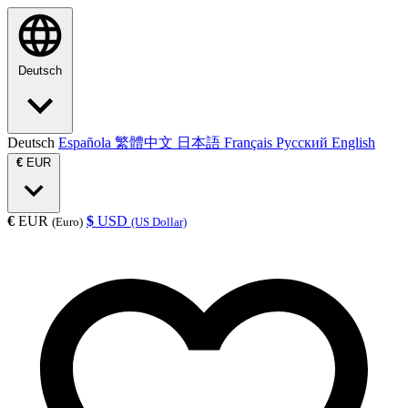
Deutsch
Deutsch
Española
繁體中文
日本語
Français
Русский
English
€
EUR
€
EUR
$
USD
(Euro)
(US Dollar)