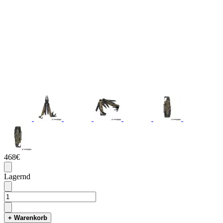
468€
Lagernd
+ Warenkorb