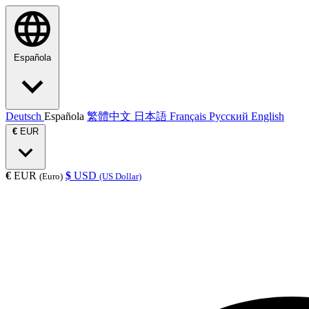
Española
Deutsch
Española
繁體中文
日本語
Français
Русский
English
€
EUR
€
EUR
$
USD
(Euro)
(US Dollar)