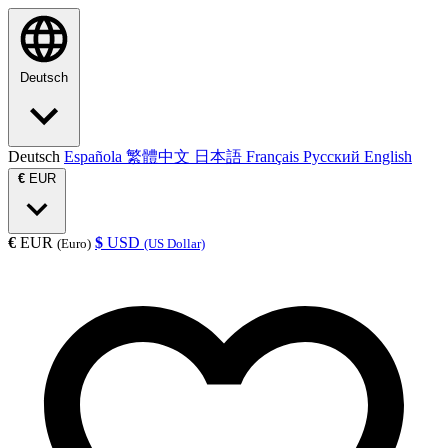
Deutsch
Deutsch
Española
繁體中文
日本語
Français
Русский
English
€
EUR
€
EUR
$
USD
(Euro)
(US Dollar)