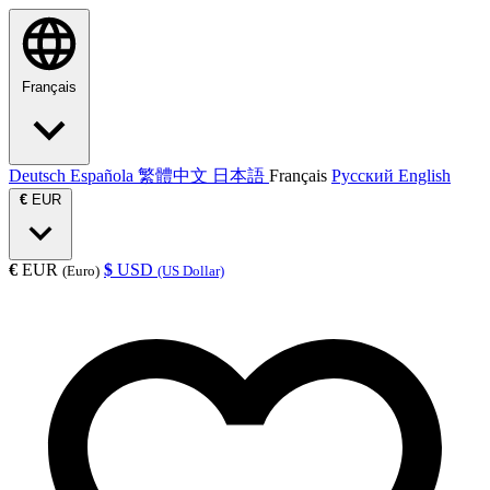
Français
Deutsch
Española
繁體中文
日本語
Français
Русский
English
€
EUR
€
EUR
$
USD
(Euro)
(US Dollar)