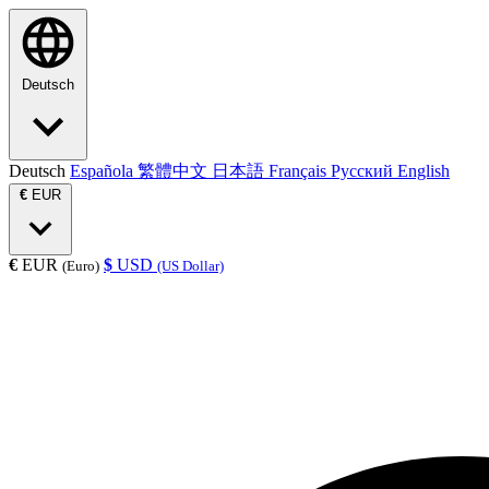
Deutsch
Deutsch
Española
繁體中文
日本語
Français
Русский
English
€
EUR
€
EUR
$
USD
(Euro)
(US Dollar)