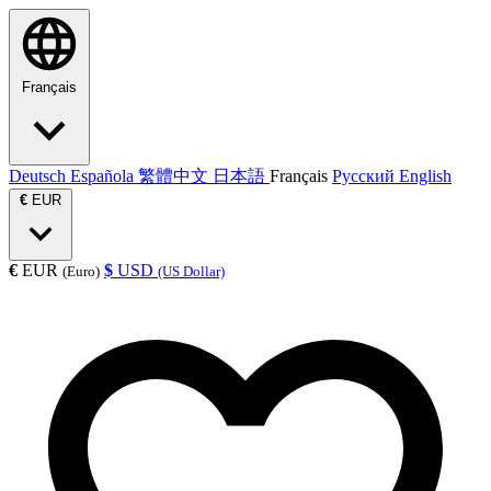
Français
Deutsch
Española
繁體中文
日本語
Français
Русский
English
€
EUR
€
EUR
$
USD
(Euro)
(US Dollar)