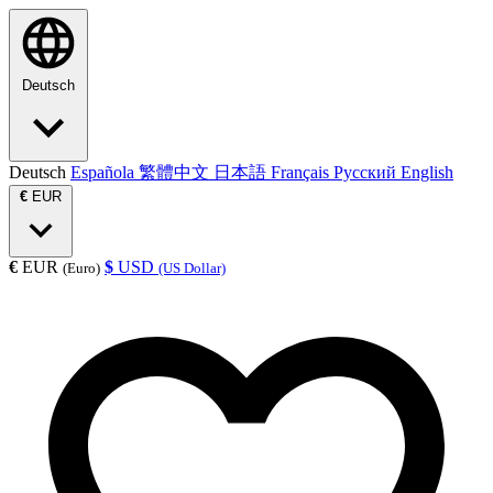
Deutsch
Deutsch
Española
繁體中文
日本語
Français
Русский
English
€
EUR
€
EUR
$
USD
(Euro)
(US Dollar)