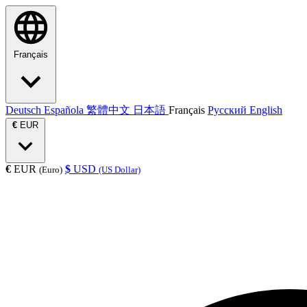
Français
Deutsch
Española
繁體中文
日本語
Français
Русский
English
€
EUR
€
EUR
$
USD
(Euro)
(US Dollar)