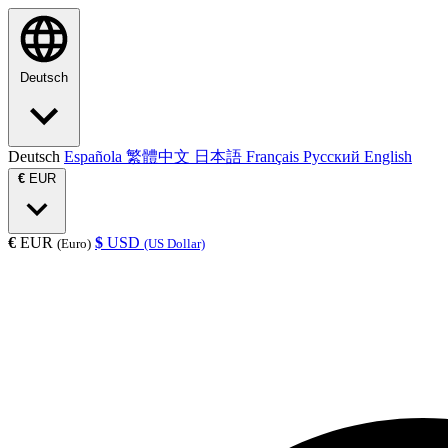
Deutsch
Deutsch
Española
繁體中文
日本語
Français
Русский
English
€
EUR
€
EUR
$
USD
(Euro)
(US Dollar)