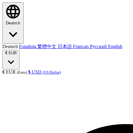
Deutsch
Deutsch
Española
繁體中文
日本語
Français
Русский
English
€
EUR
€
EUR
$
USD
(Euro)
(US Dollar)