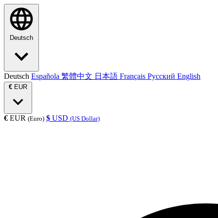
Deutsch
Deutsch
Española
繁體中文
日本語
Français
Русский
English
€
EUR
€
EUR
$
USD
(Euro)
(US Dollar)