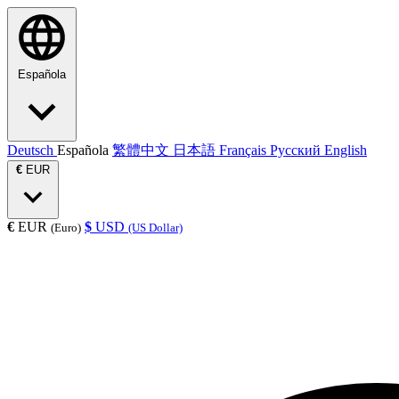
Española
Deutsch
Española
繁體中文
日本語
Français
Русский
English
€
EUR
€
EUR
$
USD
(Euro)
(US Dollar)