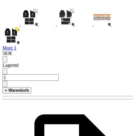
More 1
583€
Lagernd
+ Warenkorb