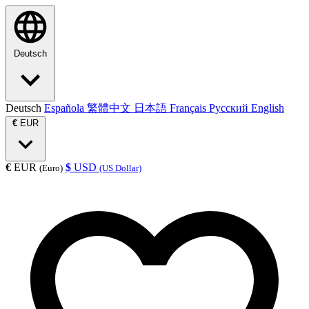
Deutsch
Deutsch
Española
繁體中文
日本語
Français
Русский
English
€
EUR
€
EUR
$
USD
(Euro)
(US Dollar)