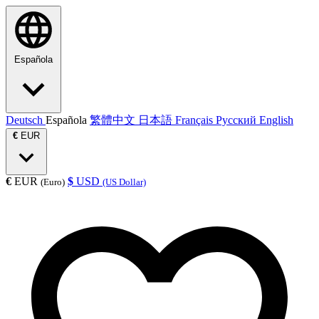
Española
Deutsch
Española
繁體中文
日本語
Français
Русский
English
€
EUR
€
EUR
$
USD
(Euro)
(US Dollar)