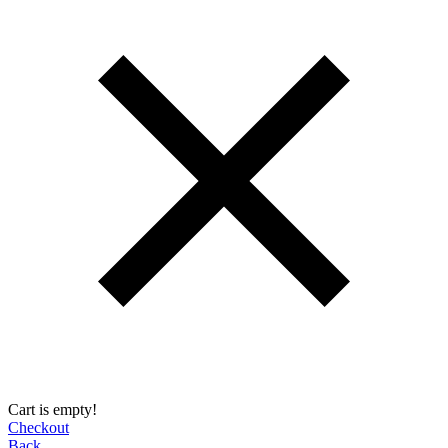
Cart is empty!
Checkout
Back