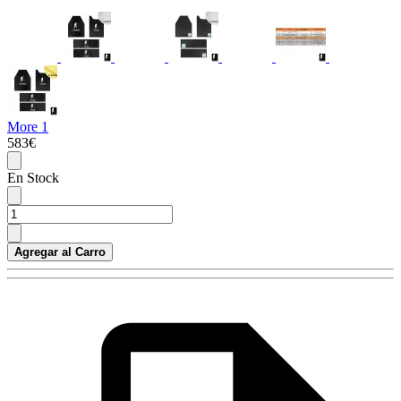
More 1
583€
En Stock
Agregar al Carro