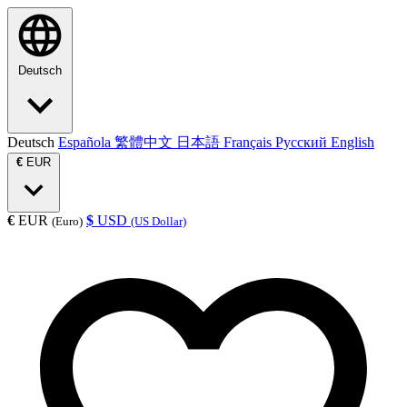
Deutsch
Deutsch
Española
繁體中文
日本語
Français
Русский
English
€
EUR
€
EUR
$
USD
(Euro)
(US Dollar)