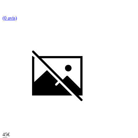
(0 avis)
45€