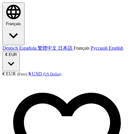
Français
Deutsch
Española
繁體中文
日本語
Français
Русский
English
€
EUR
€
EUR
$
USD
(Euro)
(US Dollar)