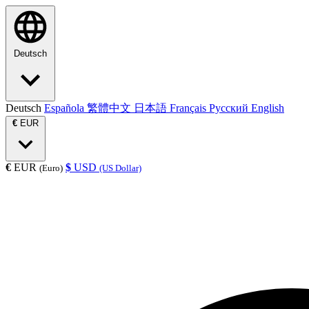
Deutsch
Deutsch
Española
繁體中文
日本語
Français
Русский
English
€
EUR
€
EUR
$
USD
(Euro)
(US Dollar)