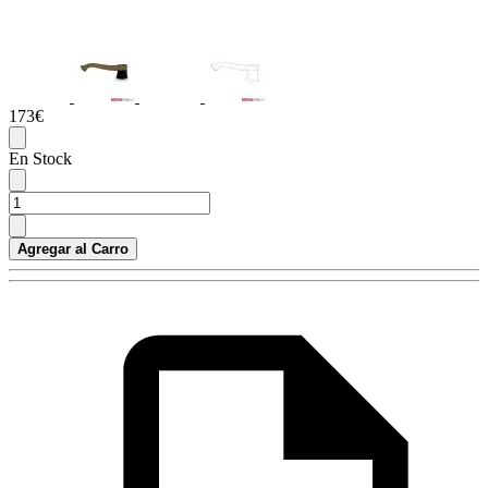
173€
En Stock
Agregar al Carro