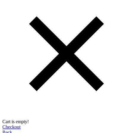
Cart is empty!
Checkout
Back