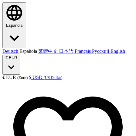
Española
Deutsch
Española
繁體中文
日本語
Français
Русский
English
€
EUR
€
EUR
$
USD
(Euro)
(US Dollar)