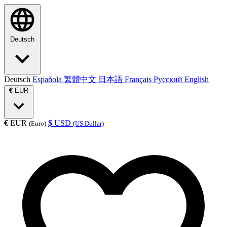
Deutsch
Deutsch
Española
繁體中文
日本語
Français
Русский
English
€
EUR
€
EUR
$
USD
(Euro)
(US Dollar)