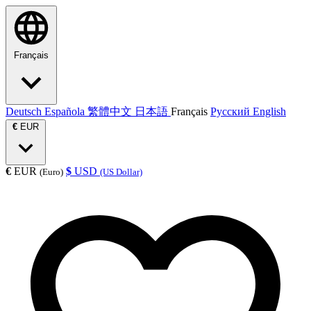
Français
Deutsch
Española
繁體中文
日本語
Français
Русский
English
€
EUR
€
EUR
$
USD
(Euro)
(US Dollar)