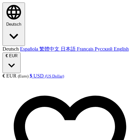
Deutsch
Deutsch
Española
繁體中文
日本語
Français
Русский
English
€
EUR
€
EUR
$
USD
(Euro)
(US Dollar)