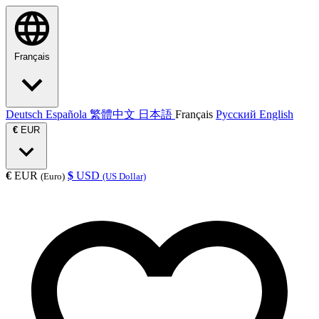
Français
Deutsch
Española
繁體中文
日本語
Français
Русский
English
€
EUR
€
EUR
$
USD
(Euro)
(US Dollar)