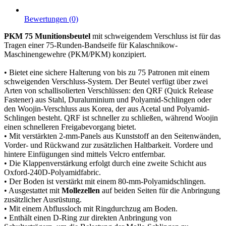
Bewertungen (0)
PKM 75 Munitionsbeutel
mit schweigendem Verschluss ist für das
Tragen einer 75-Runden-Bandseife für Kalaschnikow-
Maschinengewehre (PKM/PKM) konzipiert.
• Bietet eine sichere Halterung von bis zu 75 Patronen mit einem
schweigenden Verschluss-System. Der Beutel verfügt über zwei
Arten von schallisolierten Verschlüssen: den QRF (Quick Release
Fastener) aus Stahl, Duraluminium und Polyamid-Schlingen oder
den Woojin-Verschluss aus Korea, der aus Acetal und Polyamid-
Schlingen besteht. QRF ist schneller zu schließen, während Woojin
einen schnelleren Freigabevorgang bietet.
• Mit verstärkten 2-mm-Panels aus Kunststoff an den Seitenwänden,
Vorder- und Rückwand zur zusätzlichen Haltbarkeit. Vordere und
hintere Einfügungen sind mittels Velcro entfernbar.
• Die Klappenverstärkung erfolgt durch eine zweite Schicht aus
Oxford-240D-Polyamidfabric.
• Der Boden ist verstärkt mit einem 80-mm-Polyamidschlingen.
• Ausgestattet mit
Mollezellen
auf beiden Seiten für die Anbringung
zusätzlicher Ausrüstung.
• Mit einem Abflussloch mit Ringdurchzug am Boden.
• Enthält einen D-Ring zur direkten Anbringung von