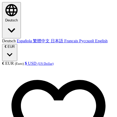
Deutsch
Deutsch
Española
繁體中文
日本語
Français
Русский
English
€
EUR
€
EUR
$
USD
(Euro)
(US Dollar)