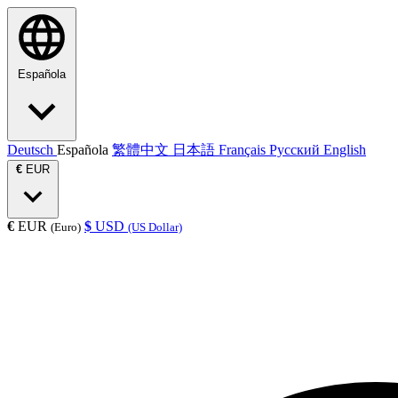
Española
Deutsch
Española
繁體中文
日本語
Français
Русский
English
€
EUR
€
EUR
$
USD
(Euro)
(US Dollar)