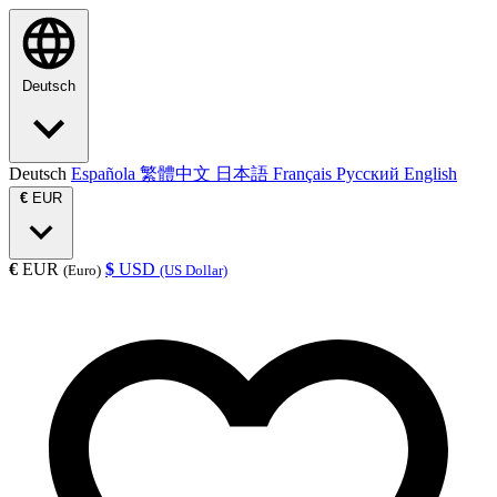
Deutsch
Deutsch
Española
繁體中文
日本語
Français
Русский
English
€
EUR
€
EUR
$
USD
(Euro)
(US Dollar)